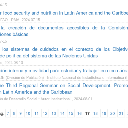
4-15
r food security and nutrition in Latin America and the Caribb
 FAO - PMA, 2024-07-15
la creación de documentos accesibles de la Comisió
ones básicas
7-15
r los sistemas de cuidados en el contexto de los Objet
e política del sistema de las Naciones Unidas
s, 2024-08-10
ión interna y movilidad para estudiar y trabajar en cinco ár
(División de Población) - Instituto Nacional de Estadística e Informática (
he Third Regional Seminar on Social Development. Promot
in Latin America and the Caribbean
n de Desarrollo Social * Autor Institucional , 2024-08-01
ág.
7
8
9
10
11
12
13
14
15
16
17
18
19
20
21