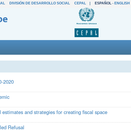
IAL
DIVISIÓN DE DESARROLLO SOCIAL
CEPAL
|
ESPAÑOL
-
ENGLISH
be
00-2020
demic
l estimates and strategies for creating fiscal space
led Refusal