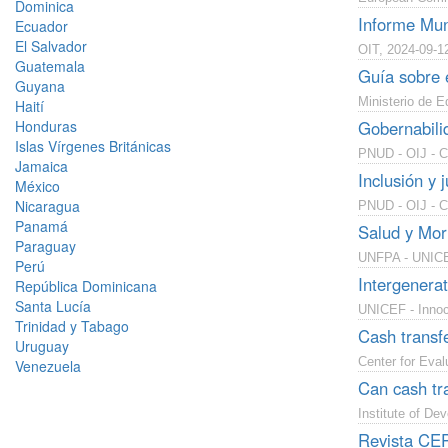
Dominica
Informe Mund
Ecuador
El Salvador
OIT, 2024-09-1
Guatemala
Guía sobre e
Guyana
Ministerio de E
Haití
Honduras
Gobernabili
Islas Vírgenes Británicas
PNUD - OIJ - C
Jamaica
Inclusión y 
México
Nicaragua
PNUD - OIJ - C
Panamá
Salud y Mor
Paraguay
UNFPA - UNIC
Perú
Intergenera
República Dominicana
Santa Lucía
UNICEF - Innoce
Trinidad y Tabago
Cash transf
Uruguay
Center for Eva
Venezuela
Can cash tra
Institute of De
Revista CE