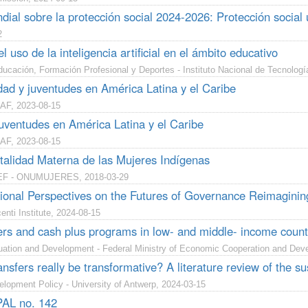
ial sobre la protección social 2024-2026: Protección social u
2
l uso de la inteligencia artificial en el ámbito educativo
ducación, Formación Profesional y Deportes - Instituto Nacional de Tecnolog
dad y juventudes en América Latina y el Caribe
AF, 2023-08-15
juventudes en América Latina y el Caribe
AF, 2023-08-15
talidad Materna de las Mujeres Indígenas
EF - ONUMUJERES, 2018-03-29
tional Perspectives on the Futures of Governance Reimagini
nti Institute, 2024-08-15
ers and cash plus programs in low- and middle- income coun
luation and Development - Federal Ministry of Economic Cooperation and Dev
nsfers really be transformative? A literature review of the sus
velopment Policy - University of Antwerp, 2024-03-15
PAL no. 142