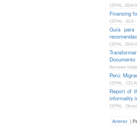
CEPAL, 2024-0
Financing fo
CEPAL - IICA -
Guía para 
recomendaci
CEPAL, 2024-0
Transforma
Documento d
Naciones Unida
Perú: Migrac
CEPAL - CELADE 
Report of t
informality 
CEPAL - Divisió
Anterior
| P