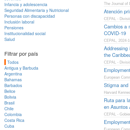
Infancia y adolescencia
The Journal of
Seguridad Alimentaria y Nutricional
Atención pri
Personas con discapacidad
CEPAL - Divisió
Inclusión laboral
Cambios a m
Pensiones
COVID-19
Institucionalidad social
Salud
CEPAL, 2024-1
Addressing 
Filtrar por país
the Caribbe
Todos
CEPAL - Divisió
Antigua y Barbuda
Employment 
Argentina
European Comm
Bahamas
Stigma and S
Barbados
Belice
Harvard Kenned
Bolivia
Ruta para la
Brasil
en Asuntos 
Chile
Colombia
CEPAL - Gobier
Costa Rica
Employment 
Cuba
European Comm