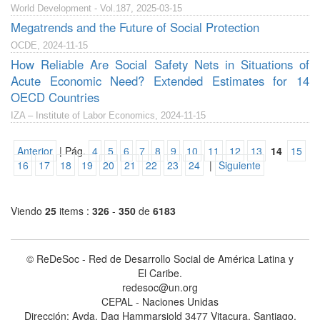
World Development - Vol.187, 2025-03-15
Megatrends and the Future of Social Protection
OCDE, 2024-11-15
How Reliable Are Social Safety Nets in Situations of
Acute Economic Need? Extended Estimates for 14
OECD Countries
IZA – Institute of Labor Economics, 2024-11-15
Anterior
| Pág.
4
5
6
7
8
9
10
11
12
13
14
15
16
17
18
19
20
21
22
23
24
|
Siguiente
Viendo
25
items :
326
-
350
de
6183
© ReDeSoc - Red de Desarrollo Social de América Latina y
El Caribe.
redesoc@un.org
CEPAL - Naciones Unidas
Dirección: Avda. Dag Hammarsjold 3477 Vitacura, Santiago,