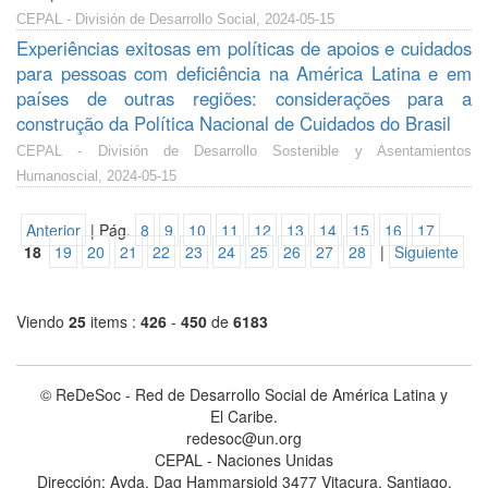
CEPAL - División de Desarrollo Social, 2024-05-15
Experiências exitosas em políticas de apoios e cuidados
para pessoas com deficiência na América Latina e em
países de outras regiões: considerações para a
construção da Política Nacional de Cuidados do Brasil
CEPAL - División de Desarrollo Sostenible y Asentamientos
Humanoscial, 2024-05-15
Anterior
| Pág.
8
9
10
11
12
13
14
15
16
17
18
19
20
21
22
23
24
25
26
27
28
|
Siguiente
Viendo
25
items :
426
-
450
de
6183
© ReDeSoc - Red de Desarrollo Social de América Latina y
El Caribe.
redesoc@un.org
CEPAL - Naciones Unidas
Dirección: Avda. Dag Hammarsjold 3477 Vitacura, Santiago,