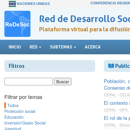
CONFERENCIA REGIO
NACIONES UNIDAS
Red de Desarrollo Soc
Plataforma virtual para la difusi
INICIO
RED
SUBTEMAS
ACERCA
Filtros
Public
Población, 
Consenso de
Filtrar por temas
CEPAL - CELADE
El contexto
Todos
CEPAL - OPS, 
Protección social
Educación
El rol de la
Inversión/Gasto Social
CEPAL - Divisi
Juventud