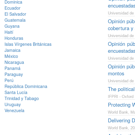
Dominica
encuestada
Ecuador
El Salvador
Universidad de
Guatemala
Opinión púb
Guyana
cobertura y 
Haití
Universidad de
Honduras
Opinión púb
Islas Vírgenes Británicas
Jamaica
encuestadas
México
Universidad de
Nicaragua
Opinión púb
Panamá
montos
Paraguay
Perú
Universidad de
República Dominicana
The politica
Santa Lucía
IFPRI - Oxford 
Trinidad y Tabago
Protecting 
Uruguay
Venezuela
World Bank, M
Delivering 
World Bank, 20