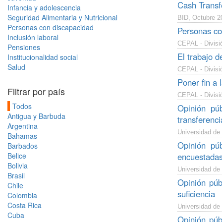
Cash Transfe
Infancia y adolescencia
Seguridad Alimentaria y Nutricional
BID, Octubre 2
Personas con discapacidad
Personas co
Inclusión laboral
CEPAL - Divisió
Pensiones
El trabajo d
Institucionalidad social
Salud
CEPAL - Divisi
Poner fin a 
Filtrar por país
CEPAL - Divisi
Todos
Opinión pú
Antigua y Barbuda
transferenc
Argentina
Universidad de
Bahamas
Opinión pú
Barbados
Belice
encuestada
Bolivia
Universidad de
Brasil
Opinión púb
Chile
suficiencia
Colombia
Costa Rica
Universidad de
Cuba
Opinión púb