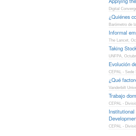
Applying the
Digital Converg
¿Quiénes co
Barómetro de la
Informal em
The Lancet, Oc
Taking Stoc
UNFPA, Octubr
Evolución d
CEPAL - Sede S
¿Qué factore
Vanderbilt Univ
Trabajo dom
CEPAL - Divisi
Institutiona
Developmen
CEPAL - Divisió