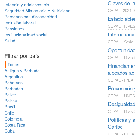
Claves de l
Infancia y adolescencia
Seguridad Alimentaria y Nutricional
CEPAL, 2024-0
Personas con discapacidad
Estado abier
Inclusión laboral
CEPAL - ILPES
Pensiones
Internationa
Institucionalidad social
Salud
CEPAL - Sede S
Oportunidad
Filtrar por país
CEPAL - Divisió
Todos
Financiamen
Antigua y Barbuda
alocados ao
Argentina
CEPAL - IPEA,
Bahamas
Prevención 
Barbados
Belice
CEPAL - UNESC
Bolivia
Desigualdade
Brasil
CEPAL - Divisió
Chile
Colombia
Políticas y 
Costa Rica
Caribe
Cuba
CEPAL - CELADE