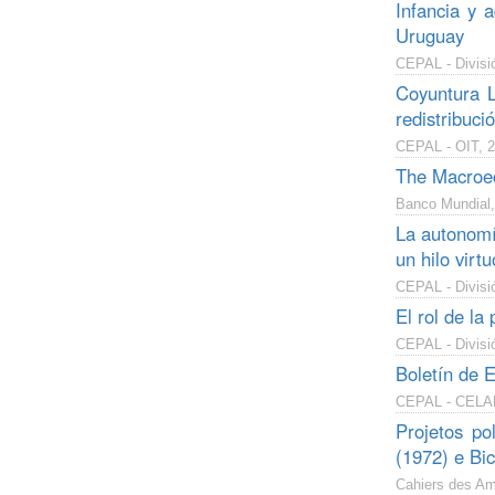
Infancia y 
Uruguay
CEPAL - Divisió
Coyuntura L
redistribuci
CEPAL - OIT, 2
The Macroec
Banco Mundial,
La autonomí
un hilo virt
CEPAL - Divisi
El rol de la
CEPAL - Divisi
Boletín de 
CEPAL - CELADE
Projetos po
(1972) e Bi
Cahiers des Am