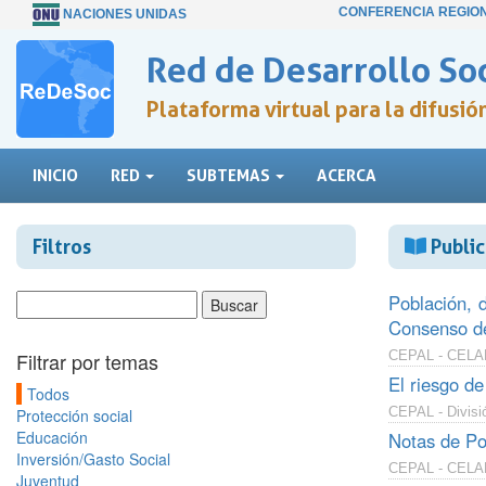
CONFERENCIA REGIO
NACIONES UNIDAS
Red de Desarrollo Soc
Plataforma virtual para la difusi
INICIO
RED
SUBTEMAS
ACERCA
Filtros
Public
Población, 
Consenso de
Filtrar por temas
CEPAL - CELADE
El riesgo de
Todos
CEPAL - Divisió
Protección social
Educación
Notas de Po
Inversión/Gasto Social
CEPAL - CELADE
Juventud