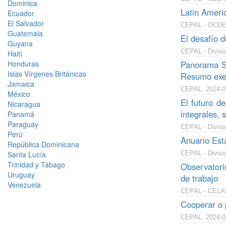
Dominica
Latin Ameri
Ecuador
El Salvador
CEPAL - OCDE 
Guatemala
El desafío d
Guyana
CEPAL - Divisió
Haití
Honduras
Panorama So
Islas Vírgenes Británicas
Resumo exe
Jamaica
CEPAL, 2024-0
México
El futuro de
Nicaragua
integrales, s
Panamá
Paraguay
CEPAL - Divisió
Perú
Anuario Est
República Dominicana
Santa Lucía
CEPAL - Divisi
Trinidad y Tabago
Observatori
Uruguay
de trabajo
Venezuela
CEPAL - CELADE
Cooperar o 
CEPAL, 2024-0