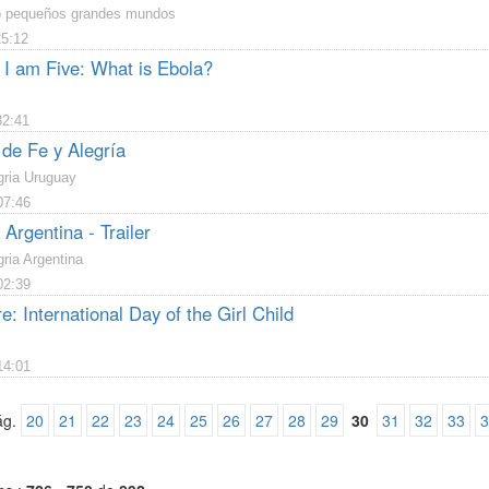
o pequeños grandes mundos
25:12
 I am Five: What is Ebola?
32:41
de Fe y Alegría
gria Uruguay
07:46
 Argentina - Trailer
gria Argentina
02:39
e: International Day of the Girl Child
14:01
ág.
20
21
22
23
24
25
26
27
28
29
30
31
32
33
3