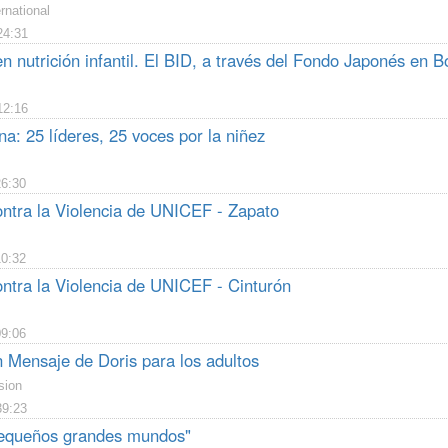
rnational
24:31
n nutrición infantil. El BID, a través del Fondo Japonés en Bo
12:16
na: 25 líderes, 25 voces por la niñez
26:30
tra la Violencia de UNICEF - Zapato
10:32
tra la Violencia de UNICEF - Cinturón
09:06
n Mensaje de Doris para los adultos
sion
39:23
Pequeños grandes mundos"