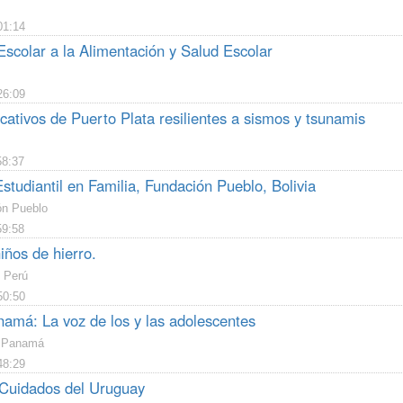
01:14
Escolar a la Alimentación y Salud Escolar
26:09
ativos de Puerto Plata resilientes a sismos y tsunamis
58:37
tudiantil en Familia, Fundación Pueblo, Bolivia
ón Pueblo
59:58
iños de hierro.
 Perú
50:50
má: La voz de los y las adolescentes
 Panamá
48:29
Cuidados del Uruguay