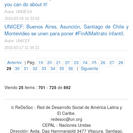
you can do about it!
Autor: UNDESA
2015-03-19 16:33:02
UNICEF: Buenos Aires, Asunción, Santiago de Chile y
Montevideo se unen para poner #FinAlMaltrato infantil.
Autor: UNICEF
2015-03-17 11:34:21
Anterior
| Pág.
19
20
21
22
23
24
25
26
27
28
29
30
31
32
33
34
35
36
|
Siguiente
Viendo
25
items :
701
-
725
de
892
© ReDeSoc - Red de Desarrollo Social de América Latina y
El Caribe.
redesoc@un.org
CEPAL - Naciones Unidas
Dirección: Avda. Dag Hammarsjold 3477 Vitacura, Santiago,