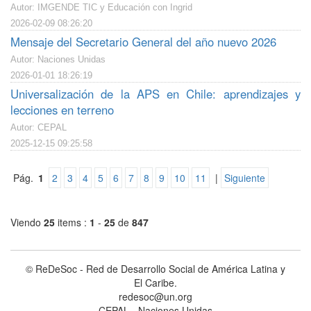
Autor: IMGENDE TIC y Educación con Ingrid
2026-02-09 08:26:20
Mensaje del Secretario General del año nuevo 2026
Autor: Naciones Unidas
2026-01-01 18:26:19
Universalización de la APS en Chile: aprendizajes y
lecciones en terreno
Autor: CEPAL
2025-12-15 09:25:58
Pág.
1
2
3
4
5
6
7
8
9
10
11
|
Siguiente
Viendo
25
items :
1
-
25
de
847
© ReDeSoc - Red de Desarrollo Social de América Latina y
El Caribe.
redesoc@un.org
CEPAL - Naciones Unidas