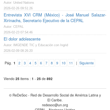
Autor: United Nations
2026-02-26 09:51:26
Entrevista XVI CRM (México) - José Manuel Salazar-
Xirinachs, Secretario Ejecutivo de la CEPAL
Autor: CEPAL
2026-02-23 07:54:46
El dolor adolescente
Autor: IMGENDE TIC y Educación con Ingrid
2026-02-09 08:26:20
Pág.
1
2
3
4
5
6
7
8
9
10
11
|
Siguiente
Viendo
25
items :
1
-
25
de
892
© ReDeSoc - Red de Desarrollo Social de América Latina y
El Caribe.
redesoc@un.org
CEPAL - Naciones Unidas