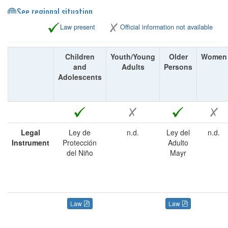
See regional situation
Law present
Official information not available
Children
Youth/Young
Older
Women
and
Adults
Persons
Adolescents
Legal
Ley de
n.d.
Ley del
n.d.
Instrument
Protección
Adulto
del Niño
Mayr
Law
Law