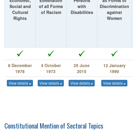
Economic,
Elimination
Persons
all Forms of
Social and
of all Forms
with
Discrimination
Cultural
of Racism
Disabilities
against
Rights
Women
8 December
4 October
25 June
12 January
1978
1973
2015
1990
View details
View details
View details
View details
Constitutional Mention of Sectoral Topics