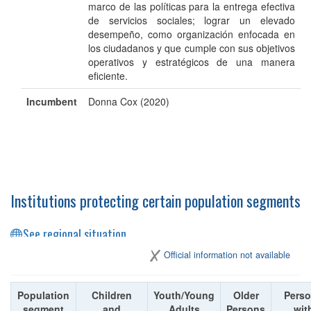
marco de las políticas para la entrega efectiva
de servicios sociales; lograr un elevado
desempeño, como organización enfocada en
los ciudadanos y que cumple con sus objetivos
operativos y estratégicos de una manera
eficiente.
Incumbent
Donna Cox (2020)
Institutions protecting certain population segments
See regional situation
Official information not available
Population
Children
Youth/Young
Older
Pers
segment
and
Adults
Persons
wit