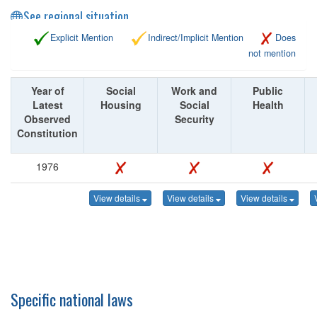
See regional situation
Explicit Mention
Indirect/Implicit Mention
Does
not mention
Year of
Social
Work and
Public
Latest
Housing
Social
Health
Observed
Security
Constitution
1976
View details
View details
View details
Specific national laws