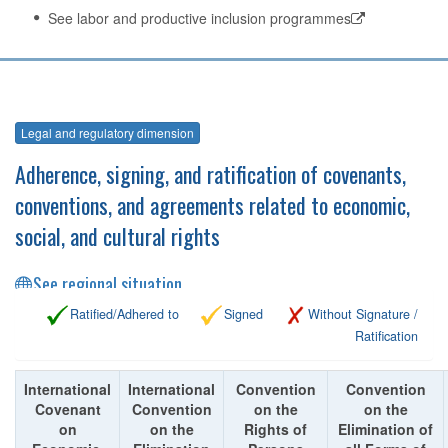
See labor and productive inclusion programmes
Legal and regulatory dimension
Adherence, signing, and ratification of covenants,
conventions, and agreements related to economic,
social, and cultural rights
See regional situation
Ratified/Adhered to
Signed
Without Signature /
Ratification
International
International
Convention
Convention
Covenant
Convention
on the
on the
on
on the
Rights of
Elimination of