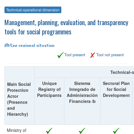
Technical-operational dimension
Management, planning, evaluation, and transparency
tools for social programmes
See regional situation
Tool present
Tool not present
Technical-
Unique
Sistema
Sectoral Plan
Main Social
Registry of
Integrado de
for Social
Protection
Participants
Administración
Development
Actor
Financiera /b
(Presence
and
Hierarchy)
Ministry of