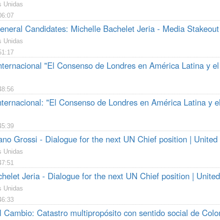
s Unidas
06:07
eneral Candidates: Michelle Bachelet Jeria - Media Stakeout 
s Unidas
51:17
nternacional "El Consenso de Londres en América Latina y el 
48:56
nternacional: "El Consenso de Londres en América Latina y e
45:39
no Grossi - Dialogue for the next UN Chief position | United
s Unidas
47:51
helet Jeria - Dialogue for the next UN Chief position | Unite
s Unidas
46:33
l Cambio: Catastro multipropósito con sentido social de Col