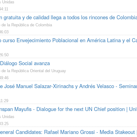
s Unidas
44:11
 gratuita y de calidad llega a todos los rincones de Colombi
o de la República de Colombia
36:03
 curso Envejecimiento Poblacional en América Latina y el C
26:50
 Diálogo Social avanza
 de la República Oriental del Uruguay
49:46
re José Manuel Salazar-Xirinachs y Andrés Velasco - Semina
11:29
span Mayufis - Dialogue for the next UN Chief position | Uni
s Unidas
03:25
eneral Candidates: Rafael Mariano Grossi - Media Stakeout 