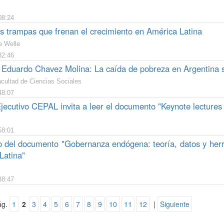
08:24
as trampas que frenan el crecimiento en América Latina
e Welle
32:46
a Eduardo Chavez Molina: La caída de pobreza en Argentina s
cultad de Ciencias Sociales
48:07
jecutivo CEPAL invita a leer el documento "Keynote lectures 
58:01
 del documento "Gobernanza endógena: teoría, datos y herra
Latina"
38:47
ág.
1
2
3
4
5
6
7
8
9
10
11
12
|
Siguiente