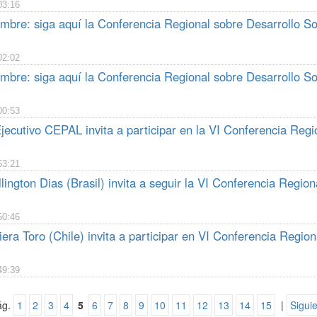
03:16
mbre: siga aquí la Conferencia Regional sobre Desarrollo So
02:02
mbre: siga aquí la Conferencia Regional sobre Desarrollo So
00:53
jecutivo CEPAL invita a participar en la VI Conferencia Regi
53:21
lington Dias (Brasil) invita a seguir la VI Conferencia Region
50:46
iera Toro (Chile) invita a participar en VI Conferencia Region
49:39
ág.
1
2
3
4
5
6
7
8
9
10
11
12
13
14
15
|
Sigui