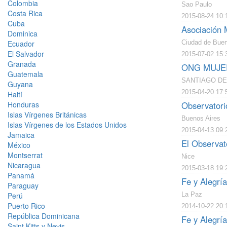
Colombia
Sao Paulo
Costa Rica
2015-08-24 10:
Cuba
Asociación 
Dominica
Ecuador
Ciudad de Buen
El Salvador
2015-07-02 15:
Granada
ONG MUJE
Guatemala
SANTIAGO DE
Guyana
2015-04-20 17:
Haití
Honduras
Observatori
Islas Vírgenes Británicas
Buenos Aires
Islas Vírgenes de los Estados Unidos
2015-04-13 09:
Jamaica
El Observato
México
Montserrat
Nice
Nicaragua
2015-03-18 19:
Panamá
Fe y Alegría
Paraguay
Perú
La Paz
Puerto Rico
2014-10-22 20:
República Dominicana
Fe y Alegrí
Saint Kitts y Nevis