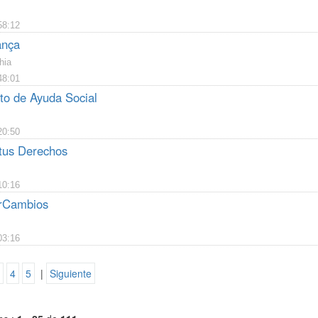
58:12
ança
hia
48:01
xto de Ayuda Social
20:50
 tus Derechos
10:16
erCambios
03:16
4
5
|
Siguiente