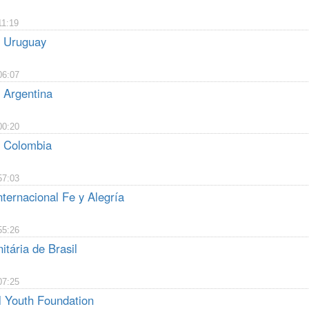
11:19
a Uruguay
06:07
a Argentina
00:20
a Colombia
57:03
ternacional Fe y Alegría
55:26
tária de Brasil
07:25
l Youth Foundation