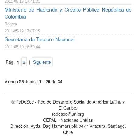
2011-05-19 17:41:01
Ministerio de Hacienda y Crédito Público República de
Colombia
Bogota
2011-05-19 17:07:15
Secretaria do Tesouro Nacional
2011-05-19 16:59:44
Pág.
1
2
|
Siguiente
Viendo
25
items :
1
-
25
de
34
© ReDeSoc - Red de Desarrollo Social de América Latina y
El Caribe.
redesoc@un.org
CEPAL - Naciones Unidas
Dirección: Avda. Dag Hammarsjold 3477 Vitacura, Santiago,
Chile