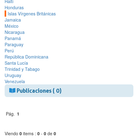
Haití
Honduras
Islas Vírgenes Británicas
Jamaica
México
Nicaragua
Panamá
Paraguay
Perú
República Dominicana
Santa Lucía
Trinidad y Tabago
Uruguay
Venezuela
Publicaciones ( 0)
Pág.
1
Viendo
0
items :
0
-
0
de
0