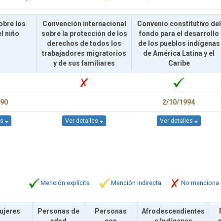
obre los
Convención internacional
Convenio constitutivo del
l niño
sobre la protección de los
fondo para el desarrollo
derechos de todos los
de los pueblos indígenas
trabajadores migratorios
de América Latina y el
y de sus familiares
Caribe
990
2/10/1994
es
Ver detalles
Ver detalles
Mención explícita
Mención indirecta
No menciona
ujeres
Personas de
Personas
Afrodescendientes