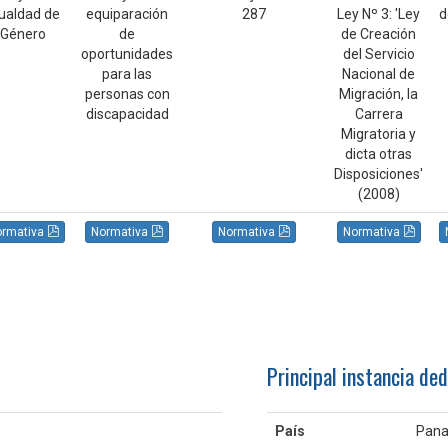
ualdad de
equiparación
287
Ley Nº 3: 'Ley
d
Género
de
de Creación
oportunidades
del Servicio
para las
Nacional de
personas con
Migración, la
discapacidad
Carrera
Migratoria y
dicta otras
Disposiciones'
(2008)
ormativa
Normativa
Normativa
Normativa
Principal instancia ded
País
Pan