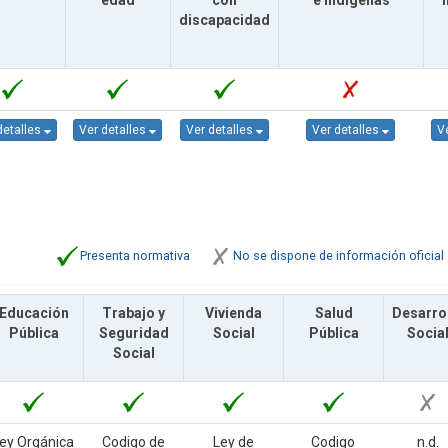
edad
con
e Indígenas
discapacidad
detalles
Ver detalles
Ver detalles
Ver detalles
V
Presenta normativa
No se dispone de información oficial
Educación
Trabajo y
Vivienda
Salud
Desarro
Pública
Seguridad
Social
Pública
Socia
Social
ey Orgánica
Codigo de
Ley de
Codigo
n.d.