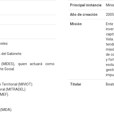
Principal instancia
Minis
Año de creación
2005
Misión
Ente 
inver
capit
Vela 
veles:
tendi
misió
 del Gabinete:
de co
y for
l (MIDES), quien actuará como
exclu
te Social.
gesti
impul
Territorial (MIVIOT).
Titular
Beat
boral (MITRADEL).
(MEF).
 (MIDA).