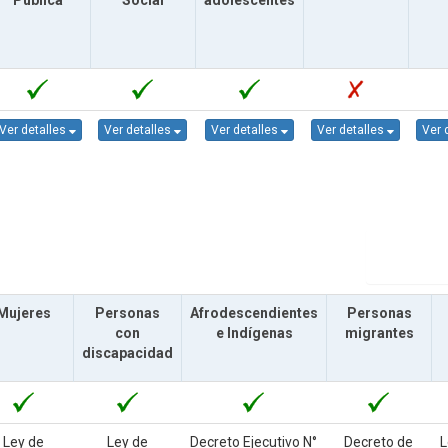
Pública
Social
adolescentes
Ver detalles
Ver detalles
Ver detalles
Ver detalles
Ver 
Mujeres
Personas
Afrodescendientes
Personas
con
e Indígenas
migrantes
discapacidad
Ley de
Ley de
Decreto Ejecutivo N°
Decreto de
L