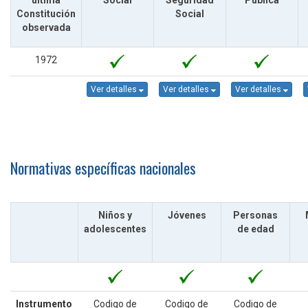
última
Social
Seguridad
Pública
Constitución
Social
observada
1972
Ver detalles
Ver detalles
Ver detalles
Normativas específicas nacionales
Niños y
Jóvenes
Personas
adolescentes
de edad
Instrumento
Codigo de
Codigo de
Codigo de