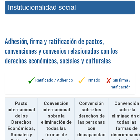
Institucionalidad social
Adhesión, firma y ratificación de pactos,
convenciones y convenios relacionados con los
derechos económicos, sociales y culturales
Ratificado / Adherido
Firmado
Sin firma /
ratificación
Pacto
Convención
Convención
Convención
internacional
internacional
sobre los
sobre la
de los
sobre la
derechos de
eliminación d
Derechos
eliminación de
las personas
todas las
Económicos,
todas las
con
formas de
Sociales y
formas de
discapacidad
discriminaci