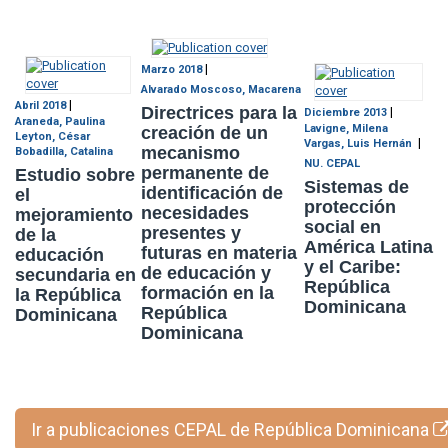
|
Marzo 2018
Alvarado Moscoso, Macarena
|
Abril 2018
Directrices para la
|
Diciembre 2013
Araneda, Paulina
Lavigne, Milena
creación de un
Leyton, César
|
Vargas, Luis Hernán
mecanismo
Bobadilla, Catalina
NU. CEPAL
permanente de
Estudio sobre
Sistemas de
identificación de
el
protección
necesidades
mejoramiento
social en
presentes y
de la
América Latina
futuras en materia
educación
y el Caribe:
de educación y
secundaria en
República
formación en la
la República
Dominicana
República
Dominicana
Dominicana
Ir a publicaciones CEPAL de República Dominicana