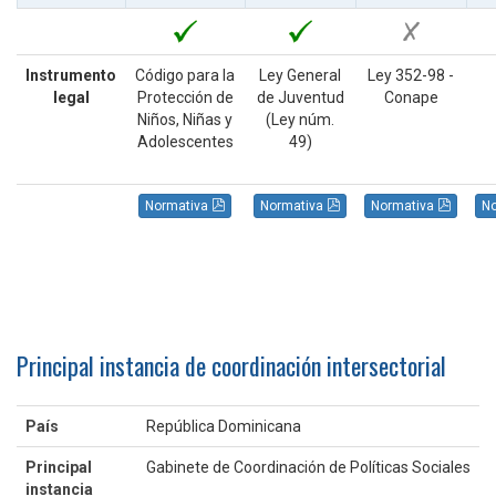
Instrumento
Código para la
Ley General
Ley 352-98 -
legal
Protección de
de Juventud
Conape
Niños, Niñas y
(Ley núm.
Adolescentes
49)
Normativa
Normativa
Normativa
N
Principal instancia de coordinación intersectorial
País
República Dominicana
Principal
Gabinete de Coordinación de Políticas Sociales
instancia