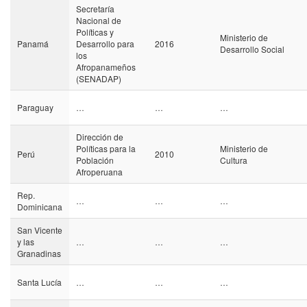
Secretaría
Nacional de
Políticas y
Ministerio de
Panamá
Desarrollo para
2016
Desarrollo Social
los
Afropanameños
(SENADAP)
Paraguay
…
…
…
Dirección de
Políticas para la
Ministerio de
Perú
2010
Población
Cultura
Afroperuana
Rep.
…
…
…
Dominicana
San Vicente
y las
…
…
…
Granadinas
Santa Lucía
…
…
…