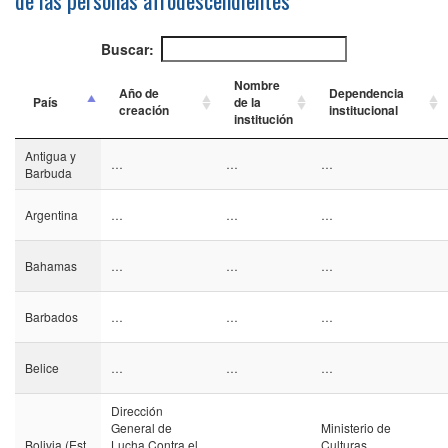
de las personas afrodescendientes
Buscar:
Nombre
Año de
Dependencia
País
de la
creación
institucional
institución
Antigua y
…
…
…
Barbuda
Argentina
…
…
…
Bahamas
…
…
…
Barbados
…
…
…
Belice
…
…
…
Dirección
General de
Ministerio de
Bolivia (Est.
Lucha Contra el
Culturas,