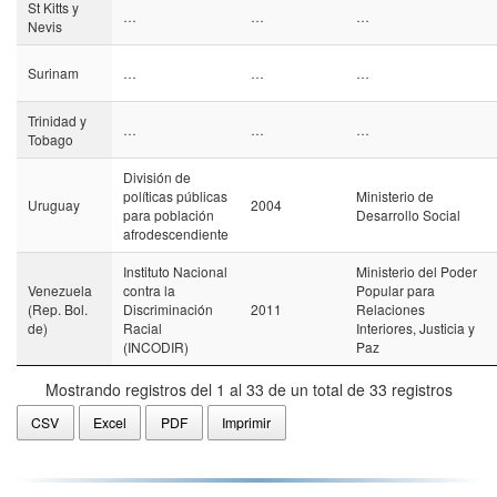
St Kitts y
…
…
…
Nevis
Surinam
…
…
…
Trinidad y
…
…
…
Tobago
División de
políticas públicas
Ministerio de
Uruguay
2004
para población
Desarrollo Social
afrodescendiente
Instituto Nacional
Ministerio del Poder
Venezuela
contra la
Popular para
(Rep. Bol.
Discriminación
2011
Relaciones
de)
Racial
Interiores, Justicia y
(INCODIR)
Paz
Mostrando registros del 1 al 33 de un total de 33 registros
CSV
Excel
PDF
Imprimir