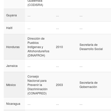
Guatemala
(CODISRA)
Guyana
…
…
…
Haití
…
…
…
Dirección de
Pueblos
Secretaría de
Honduras
Indígenas y
2010
Desarrollo Social
Afrohondureños
(DINAFROH)
Jamaica
…
…
…
Consejo
Nacional para
Secretaría de
México
Prevenir la
2003
Gobernación
Discriminación
(CONAPRED)
Nicaragua
…
…
…