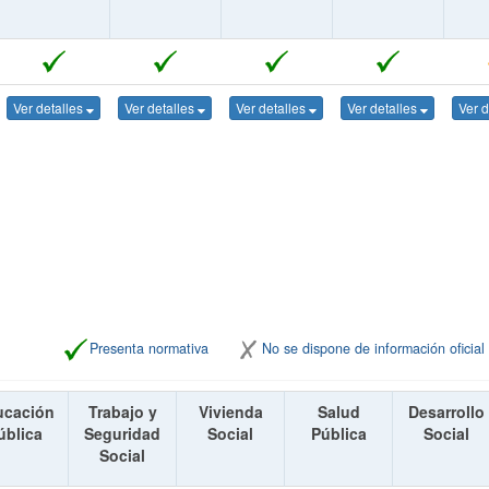
Ver detalles
Ver detalles
Ver detalles
Ver detalles
Ver d
Presenta normativa
No se dispone de información oficial
ucación
Trabajo y
Vivienda
Salud
Desarrollo
ública
Seguridad
Social
Pública
Social
Social