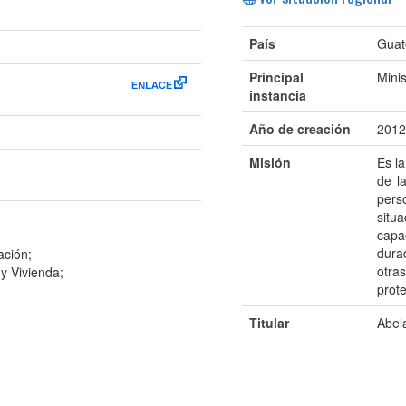
País
Guat
Principal
Minis
instancia
Año de creación
2012
Misión
Es l
de l
pers
situ
capa
dura
ación;
otras
y Vivienda;
prot
Titular
Abel