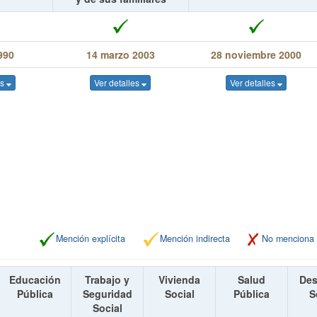
990
14 marzo 2003
28 noviembre 2000
es
Ver detalles
Ver detalles
Mención explícita
Mención indirecta
No menciona
Educación
Trabajo y
Vivienda
Salud
Des
Pública
Seguridad
Social
Pública
S
Social