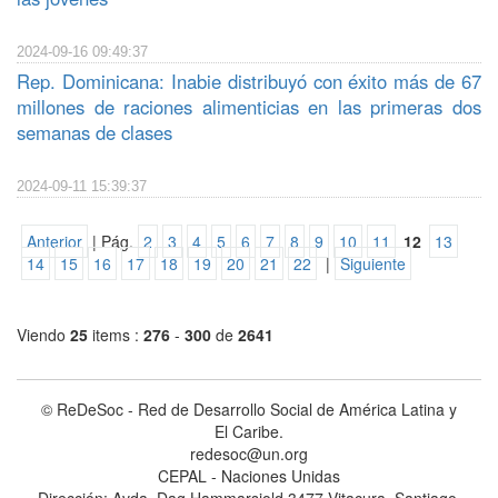
2024-09-16 09:49:37
Rep. Dominicana: Inabie distribuyó con éxito más de 67
millones de raciones alimenticias en las primeras dos
semanas de clases
2024-09-11 15:39:37
Anterior
| Pág.
2
3
4
5
6
7
8
9
10
11
12
13
14
15
16
17
18
19
20
21
22
|
Siguiente
Viendo
25
items :
276
-
300
de
2641
© ReDeSoc - Red de Desarrollo Social de América Latina y
El Caribe.
redesoc@un.org
CEPAL - Naciones Unidas