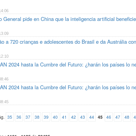
14:06
o General pide en China que la inteligencia artificial benefici
13:09
o a 720 crianças e adolescentes do Brasil e da Austrália con
12:10
AN 2024 hasta la Cumbre del Futuro: ¿harán los países lo n
08:46
AN 2024 hasta la Cumbre del Futuro: ¿harán los países lo n
08:45
ág.
35
36
37
38
39
40
41
42
43
44
45
46
47
48
4