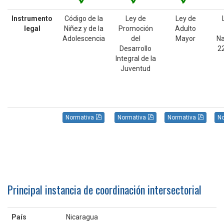
Instrumento
Código de la
Ley de
Ley de
legal
Niñez y de la
Promoción
Adulto
Adolescencia
del
Mayor
Na
Desarrollo
2
Integral de la
Juventud
Normativa
Normativa
Normativa
N
Principal instancia de coordinación intersectorial
País
Nicaragua