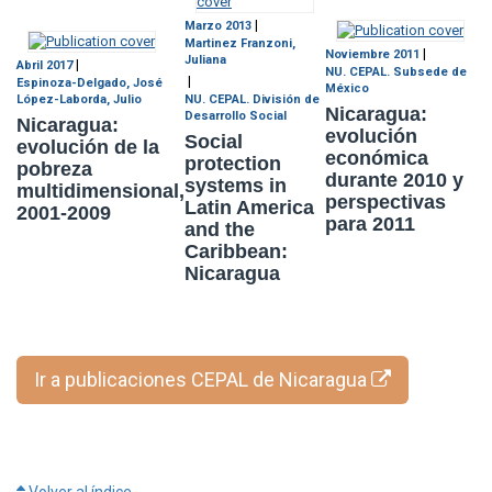
|
Marzo 2013
Martinez Franzoni,
|
Noviembre 2011
Juliana
|
Abril 2017
NU. CEPAL. Subsede de
|
Espinoza-Delgado, José
México
López-Laborda, Julio
NU. CEPAL. División de
Nicaragua:
Desarrollo Social
Nicaragua:
evolución
Social
evolución de la
económica
protection
pobreza
durante 2010 y
systems in
multidimensional,
perspectivas
Latin America
2001-2009
para 2011
and the
Caribbean:
Nicaragua
Ir a publicaciones CEPAL de Nicaragua