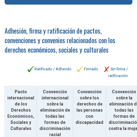
Adhesión, firma y ratificación de pactos,
convenciones y convenios relacionados con los
derechos económicos, sociales y culturales
Ratificado / Adherido
Firmado
Sin firma /
ratificación
Pacto
Convención
Convención
Convención
internacional
internacional
sobre los
sobre la
de los
sobre la
derechos de
eliminación d
Derechos
eliminación de
las personas
todas las
Económicos,
todas las
con
formas de
Sociales y
formas de
discapacidad
discriminaci
Culturales
discriminación
contra la muj
racial