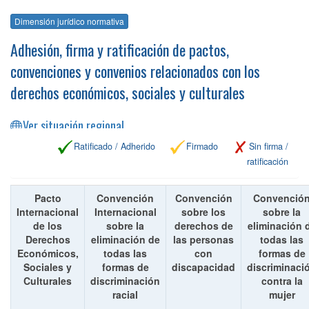
Dimensión jurídico normativa
Adhesión, firma y ratificación de pactos,
convenciones y convenios relacionados con los
derechos económicos, sociales y culturales
Ver situación regional
Ratificado / Adherido
Firmado
Sin firma /
ratificación
Pacto
Convención
Convención
Convenció
Internacional
Internacional
sobre los
sobre la
de los
sobre la
derechos de
eliminación 
Derechos
eliminación de
las personas
todas las
Económicos,
todas las
con
formas de
Sociales y
formas de
discapacidad
discriminaci
Culturales
discriminación
contra la
racial
mujer