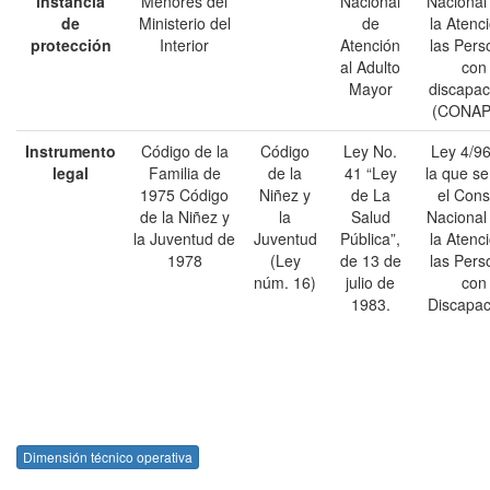
instancia
Menores del
Nacional
Nacional
de
Ministerio del
de
la Atenc
protección
Interior
Atención
las Pers
al Adulto
con
Mayor
discapac
(CONAP
Instrumento
Código de la
Código
Ley No.
Ley 4/96
legal
Familia de
de la
41 “Ley
la que se
1975 Código
Niñez y
de La
el Cons
de la Niñez y
la
Salud
Nacional
la Juventud de
Juventud
Pública”,
la Atenc
1978
(Ley
de 13 de
las Pers
núm. 16)
julio de
con
1983.
Discapac
Dimensión técnico operativa