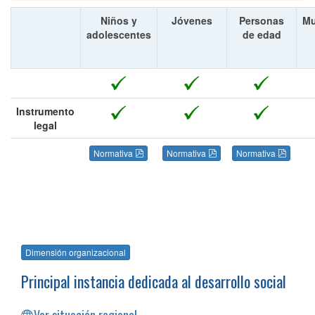
Niños y
Jóvenes
Personas
Mu
adolescentes
de edad
Instrumento
legal
Normativa
Normativa
Normativa
Dimensión organizacional
Principal instancia dedicada al desarrollo social
Ver situación regional