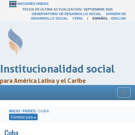
NACIONES UNIDAS
FECHA DE ÚLTIMA ACTUALIZACIÓN: SEPTIEMBRE 2025
OBSERVATORIO DE DESARROLLO SOCIAL
DIVISIÓN DE
DESARROLLO SOCIAL
CEPAL
|
ESPAÑOL
-
ENGLISH
Institucionalidad social
para América Latina y el Caribe
Toggl
naviga
INICIO
/
PAÍSES
/ CUBA
Cambiar país
Cuba