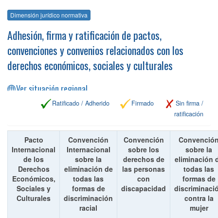
Dimensión jurídico normativa
Adhesión, firma y ratificación de pactos,
convenciones y convenios relacionados con los
derechos económicos, sociales y culturales
Ver situación regional
Ratificado / Adherido
Firmado
Sin firma /
ratificación
Pacto
Convención
Convención
Convenció
Internacional
Internacional
sobre los
sobre la
de los
sobre la
derechos de
eliminación 
Derechos
eliminación de
las personas
todas las
Económicos,
todas las
con
formas de
Sociales y
formas de
discapacidad
discriminaci
Culturales
discriminación
contra la
racial
mujer