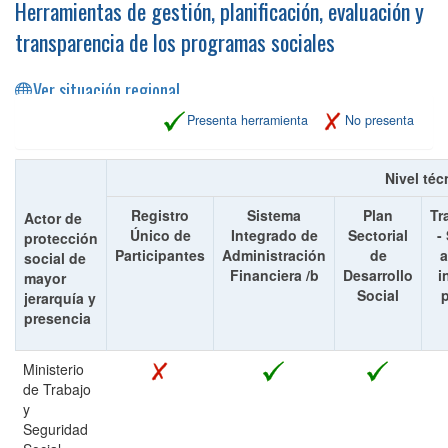
Herramientas de gestión, planificación, evaluación y
transparencia de los programas sociales
Ver situación regional
Presenta herramienta
No presenta
Nivel téc
Registro
Sistema
Plan
Tr
Actor de
Único de
Integrado de
Sectorial
-
protección
Participantes
Administración
de
a
social de
Financiera /b
Desarrollo
i
mayor
Social
p
jerarquía y
presencia
Ministerio
de Trabajo
y
Seguridad