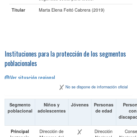
Titular
Marta Elena Feitó Cabrera (2019)
Instituciones para la protección de los segmentos
poblacionales
Ver situación regional
No se dispone de información oficial
Segmento
Niños y
Jóvenes
Personas
Perso
poblacional
adolescentes
de edad
con
discapa
Principal
Dirección de
Dirección
Conse