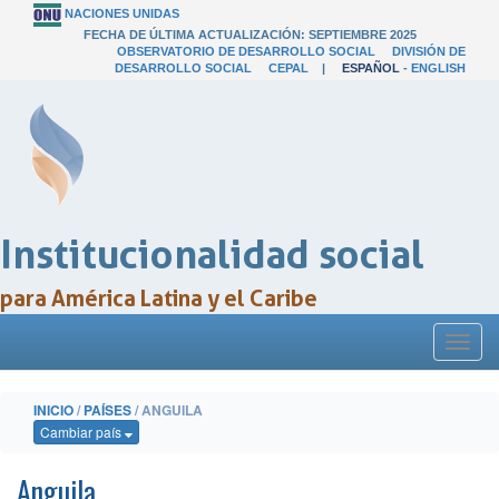
NACIONES UNIDAS
FECHA DE ÚLTIMA ACTUALIZACIÓN: SEPTIEMBRE 2025
OBSERVATORIO DE DESARROLLO SOCIAL
DIVISIÓN DE
DESARROLLO SOCIAL
CEPAL
|
ESPAÑOL
-
ENGLISH
Institucionalidad social
para América Latina y el Caribe
Toggl
naviga
INICIO
/
PAÍSES
/ ANGUILA
Cambiar país
Anguila