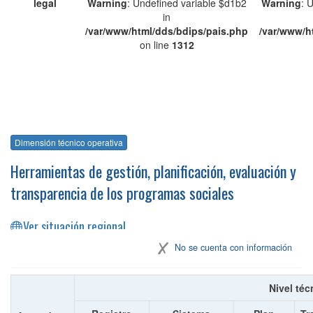
legal
Warning
: Undefined variable $d1b2
Warning
: 
in
/var/www/html/dds/bdips/pais.php
/var/www/h
on line
1312
Dimensión técnico operativa
Herramientas de gestión, planificación, evaluación y
transparencia de los programas sociales
Ver situación regional
No se cuenta con información
Nivel téc