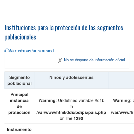
Instituciones para la protección de los segmentos
poblacionales
Ver situación regional
No se dispone de información oficial
Segmento
Niños y adolescentes
poblacional
Principal
instancia
Warning
: Undefined variable $d1b
Warning
: 
de
in
protección
/var/www/html/dds/bdips/pais.php
/var/www/h
on line
1290
Instrumento