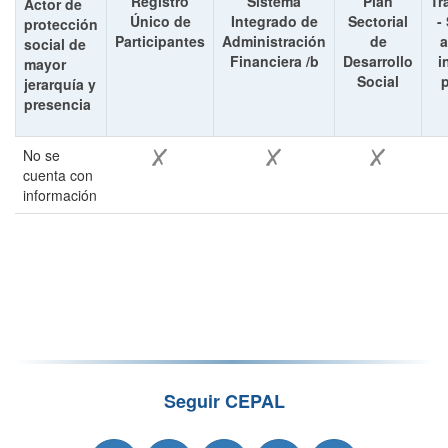
Registro
Sistema
Plan
Tr
Actor de
Único de
Integrado de
Sectorial
-
protección
Participantes
Administración
de
a
social de
Financiera /b
Desarrollo
i
mayor
Social
p
jerarquía y
presencia
No se
cuenta con
información
Seguir CEPAL