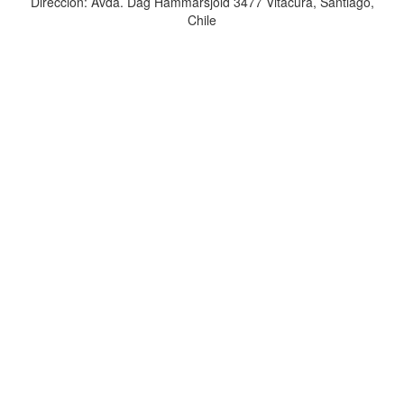
Dirección: Avda. Dag Hammarsjold 3477 Vitacura, Santiago,
Chile