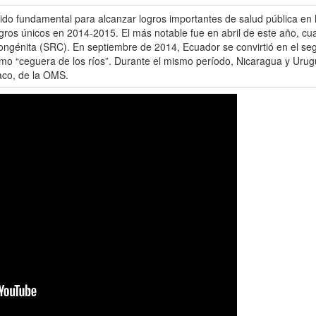
o fundamental para alcanzar logros importantes de salud pública en las
ogros únicos en 2014-2015. El más notable fue en abril de este año, cua
congénita (SRC). En septiembre de 2014, Ecuador se convirtió en el s
o “ceguera de los ríos”. Durante el mismo período, Nicaragua y Urugua
baco, de la OMS.