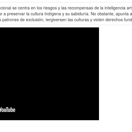
cional se centra en los riesgos y las recompensas de la inteligencia art
 preservar la cultura Indígena y su sabiduría. No obstante, apunta a q
s patrones de exclusión, tergiversen las culturas y violen derechos fu