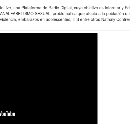
ive, una Plataforma de Radio Digital, cuyo objetivo es Informar y Edu
 ANALFABETISMO SEXUAL, problemática que afecta a la población en ge
 violencia, embarazos en adolescentes, ITS entre otros Nathaly Cont