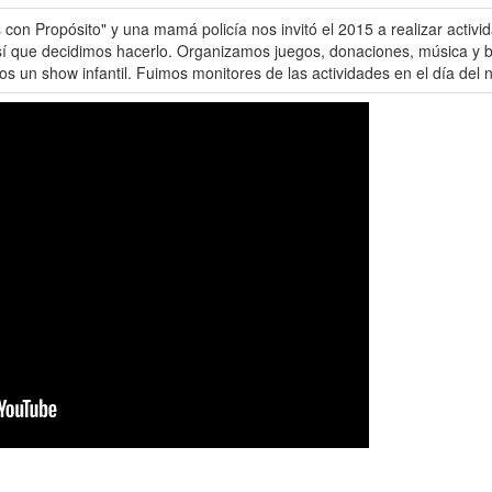
n Propósito" y una mamá policía nos invitó el 2015 a realizar activid
sí que decidimos hacerlo. Organizamos juegos, donaciones, música y bail
os un show infantil. Fuimos monitores de las actividades en el día del