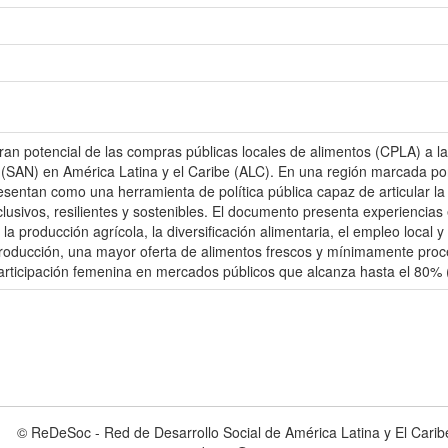
an potencial de las compras públicas locales de alimentos (CPLA) a la 
n (SAN) en América Latina y el Caribe (ALC). En una región marcada por
resentan como una herramienta de política pública capaz de articular l
nclusivos, resilientes y sostenibles. El documento presenta experienc
la producción agrícola, la diversificación alimentaria, el empleo local 
e producción, una mayor oferta de alimentos frescos y mínimamente pr
 participación femenina en mercados públicos que alcanza hasta el 80%
© ReDeSoc - Red de Desarrollo Social de América Latina y El Carib