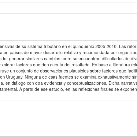
sivas de su sistema tributario en el quinquenio 2005-2010. Las refor
da en países de mayor desarrollo relativo y recomendada por organiza
poder generar similares cambios, pero se encuentran dificultades de di
plorar factores que den cuenta del resultado. En base a literatura rel
uye un conjunto de observaciones plausibles sobre factores que facili
ivo en Uruguay. Ninguna de esas fuentes se examina exhaustivamente s
a, en diálogo con otra evidencia y conceptualizaciones. Dicha narrati
mental. A partir de ese estudio, en las reflexiones finales se exponen