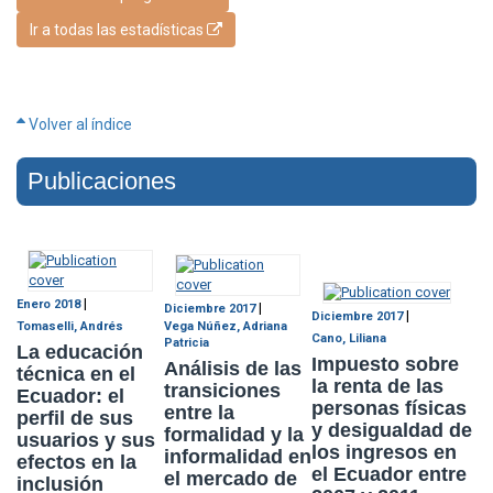
Ir a todas las estadísticas
Volver al índice
Publicaciones
|
Enero 2018
|
Diciembre 2017
|
Diciembre 2017
Tomaselli, Andrés
Vega Núñez, Adriana
Cano, Liliana
Patricia
La educación
Impuesto sobre
Análisis de las
técnica en el
la renta de las
transiciones
Ecuador: el
personas físicas
entre la
perfil de sus
y desigualdad de
formalidad y la
usuarios y sus
los ingresos en
informalidad en
efectos en la
el Ecuador entre
el mercado de
inclusión