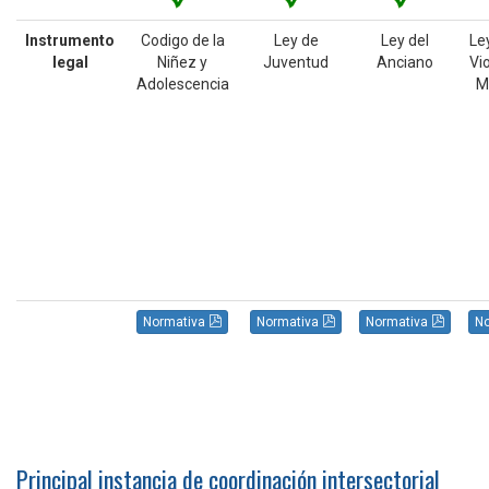
Instrumento
Codigo de la
Ley de
Ley del
Le
legal
Niñez y
Juventud
Anciano
Vio
Adolescencia
Mu
Normativa
Normativa
Normativa
N
Principal instancia de coordinación intersectorial