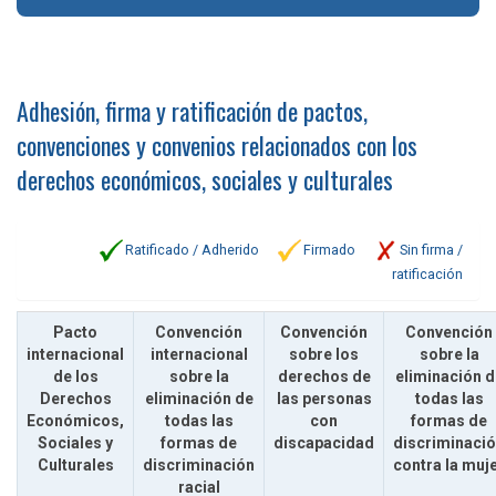
Adhesión, firma y ratificación de pactos,
convenciones y convenios relacionados con los
derechos económicos, sociales y culturales
Ratificado / Adherido
Firmado
Sin firma /
ratificación
Pacto
Convención
Convención
Convención
internacional
internacional
sobre los
sobre la
de los
sobre la
derechos de
eliminación d
Derechos
eliminación de
las personas
todas las
Económicos,
todas las
con
formas de
Sociales y
formas de
discapacidad
discriminaci
Culturales
discriminación
contra la muj
racial