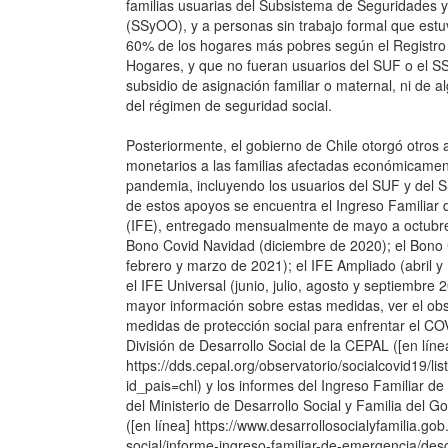
familias usuarias del Subsistema de Seguridades 
(SSyOO), y a personas sin trabajo formal que estu
60% de los hogares más pobres según el Registro 
Hogares, y que no fueran usuarios del SUF o el S
subsidio de asignación familiar o maternal, ni de 
del régimen de seguridad social.
Posteriormente, el gobierno de Chile otorgó otros
monetarios a las familias afectadas económicamen
pandemia, incluyendo los usuarios del SUF y del
de estos apoyos se encuentra el Ingreso Familiar
(IFE), entregado mensualmente de mayo a octubre
Bono Covid Navidad (diciembre de 2020); el Bono 
febrero y marzo de 2021); el IFE Ampliado (abril y
el IFE Universal (junio, julio, agosto y septiembre 
mayor información sobre estas medidas, ver el obs
medidas de protección social para enfrentar el CO
División de Desarrollo Social de la CEPAL ([en líne
https://dds.cepal.org/observatorio/socialcovid19/l
id_pais=chl) y los informes del Ingreso Familiar d
del Ministerio de Desarrollo Social y Familia del G
([en línea] https://www.desarrollosocialyfamilia.gob
social/informe-ingreso-familiar-de-emergencia/des