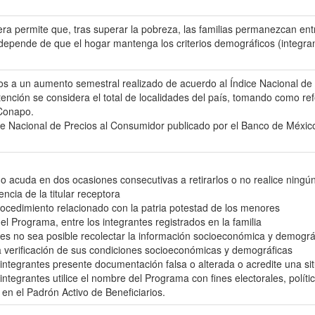
era permite que, tras superar la pobreza, las familias permanezcan en
pende de que el hogar mantenga los criterios demográficos (integra
s a un aumento semestral realizado de acuerdo al Índice Nacional de 
tención se considera el total de localidades del país, tomando como refe
 Conapo.
ice Nacional de Precios al Consumidor publicado por el Banco de México
te no acuda en dos ocasiones consecutivas a retirarlos o no realice ni
cia de la titular receptora
procedimiento relacionado con la patria potestad de los menores
el Programa, entre los integrantes registrados en la familia
nes no sea posible recolectar la información socioeconómica y demográ
la verificación de sus condiciones socioeconómicas y demográficas
us integrantes presente documentación falsa o alterada o acredite una si
s integrantes utilice el nombre del Programa con fines electorales, políti
 en el Padrón Activo de Beneficiarios.