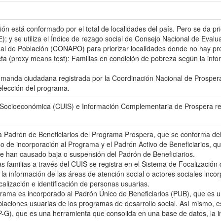
ión está conformado por el total de localidades del país. Pero se da pr
; y se utiliza el Índice de rezago social de Consejo Nacional de Evalu
al de Población (CONAPO) para priorizar localidades donde no hay pr
a (proxy means test): Familias en condición de pobreza según la infor
emanda ciudadana registrada por la Coordinación Nacional de Prosper
selección del programa.
 Socioeconómica (CUIS) e Información Complementaria de Prospera re
a Padrón de Beneficiarios del Programa Prospera, que se conforma del 
eso de incorporación al Programa y el Padrón Activo de Beneficiarios, 
que han causado baja o suspensión del Padrón de Beneficiarios.
as familias a través del CUIS se registra en el Sistema de Focalizació
 la información de las áreas de atención social o actores sociales inc
calización e identificación de personas usuarias.
grama es incorporado al Padrón Único de Beneficiarios (PUB), que es 
blaciones usuarias de los programas de desarrollo social. Así mismo, 
), que es una herramienta que consolida en una base de datos, la in