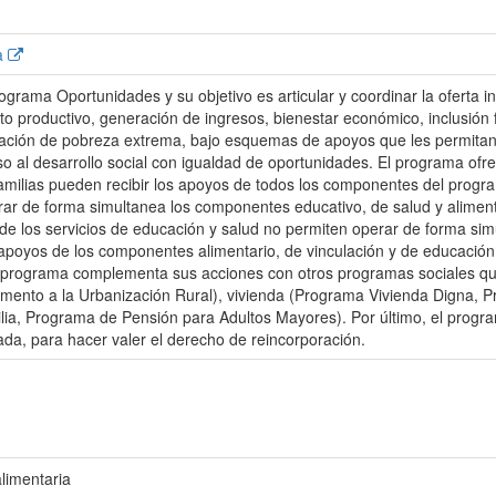
ma
grama Oportunidades y su objetivo es articular y coordinar la oferta in
o productivo, generación de ingresos, bienestar económico, inclusión fi
ación de pobreza extrema, bajo esquemas de apoyos que les permitan a 
so al desarrollo social con igualdad de oportunidades. El programa o
familias pueden recibir los apoyos de todos los componentes del progra
ar de forma simultanea los componentes educativo, de salud y alimenta
de los servicios de educación y salud no permiten operar de forma simu
s apoyos de los componentes alimentario, de vinculación y de educación
El programa complementa sus acciones con otros programas sociales qu
mento a la Urbanización Rural), vivienda (Programa Vivienda Digna, Pro
ia, Programa de Pensión para Adultos Mayores). Por último, el progra
ada, para hacer valer el derecho de reincorporación.
limentaria