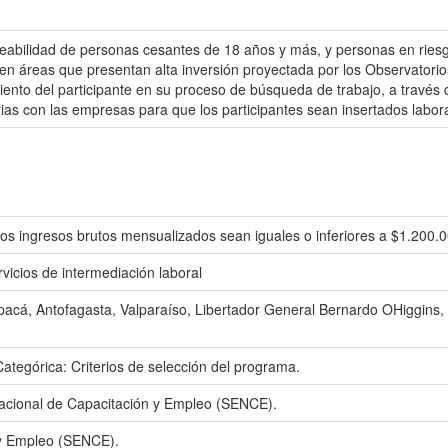
eabilidad de personas cesantes de 18 años y más, y personas en ries
n áreas que presentan alta inversión proyectada por los Observatorio
to del participante en su proceso de búsqueda de trabajo, a través del
rias con las empresas para que los participantes sean insertados labor
 ingresos brutos mensualizados sean iguales o inferiores a $1.200.00
rvicios de intermediación laboral
apacá, Antofagasta, Valparaíso, Libertador General Bernardo OHiggins,
tegórica: Criterios de selección del programa.
 Nacional de Capacitación y Empleo (SENCE).
 y Empleo (SENCE).