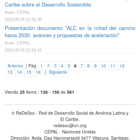
Caribe sobre el Desarrollo Sostenible
Autor: CEPAL
2023-05-05 12:55:39
Presentación documento "ALC en la mitad del camino
hacia 2030: avances y propuestas de aceleración"
Autor: CEPAL
2023-05-05 12:54:33
Anterior
| Pág.
1
2
3
4
5
6
7
8
9
10
11
12
13
14
15
16
|
Siguiente
Viendo
25
items :
126
-
150
de
561
© ReDeSoc - Red de Desarrollo Social de América Latina y
El Caribe.
redesoc@un.org
CEPAL - Naciones Unidas
Dirección: Avda. Dag Hammarsjold 3477 Vitacura, Santiago,