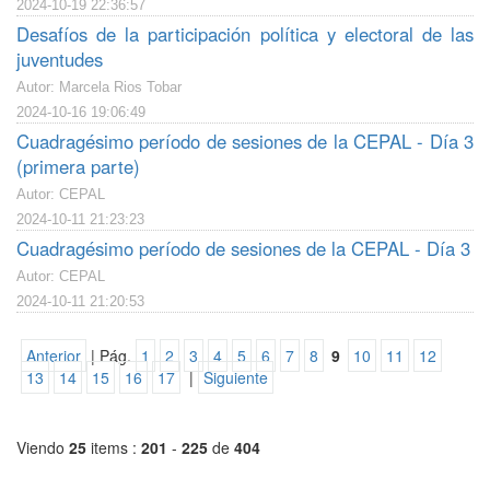
2024-10-19 22:36:57
Desafíos de la participación política y electoral de las
juventudes
Autor: Marcela Rios Tobar
2024-10-16 19:06:49
Cuadragésimo período de sesiones de la CEPAL - Día 3
(primera parte)
Autor: CEPAL
2024-10-11 21:23:23
Cuadragésimo período de sesiones de la CEPAL - Día 3
Autor: CEPAL
2024-10-11 21:20:53
Anterior
| Pág.
1
2
3
4
5
6
7
8
9
10
11
12
13
14
15
16
17
|
Siguiente
Viendo
25
items :
201
-
225
de
404