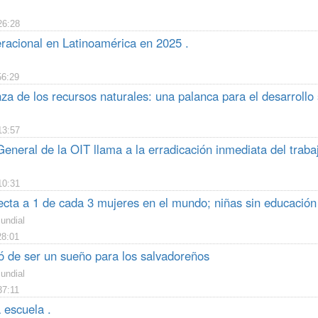
26:28
eracional en Latinoamérica en 2025 .
56:29
a de los recursos naturales: una palanca para el desarrollo 
13:57
General de la OIT llama a la erradicación inmediata del traba
10:31
fecta a 1 de cada 3 mujeres en el mundo; niñas sin educación
undial
28:01
jó de ser un sueño para los salvadoreños
undial
37:11
 escuela .