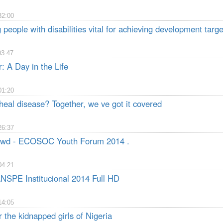
32:00
eople with disabilities vital for achieving development targe
03:47
: A Day in the Life
01:20
heal disease? Together, we ve got it covered
26:37
rowd - ECOSOC Youth Forum 2014 .
04:21
NSPE Institucional 2014 Full HD
14:05
 the kidnapped girls of Nigeria