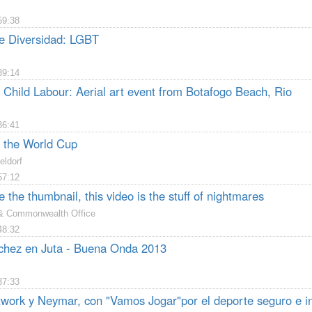
59:38
e Diversidad: LGBT
39:14
 Child Labour: Aerial art event from Botafogo Beach, Rio
36:41
f the World Cup
eldorf
57:12
e the thumbnail, this video is the stuff of nightmares
 & Commonwealth Office
48:32
hez en Juta - Buena Onda 2013
37:33
work y Neymar, con "Vamos Jogar"por el deporte seguro e in