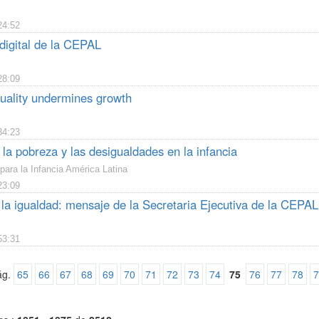
24:52
digital de la CEPAL
28:09
uality undermines growth
34:23
la pobreza y las desigualdades en la infancia
para la Infancia América Latina
23:09
la igualdad: mensaje de la Secretaria Ejecutiva de la CEPAL
53:31
ág.
65
66
67
68
69
70
71
72
73
74
75
76
77
78
7