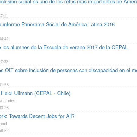
nclusión social es uno de los retos más importantes de Amér
37:11
 informe Panorama Social de América Latina 2016
34:42
 los alumnos de la Escuela de verano 2017 de la CEPAL
27:33
os OIT sobre inclusión de personas con discapacidad en el m
51:56
a Heidi Ullmann (CEPAL - Chile)
ventudes
33:26
ork: Towards Decent Jobs for All?
nnel
56:52