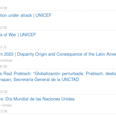
24:39
ion under attack | UNICEF
52:56
s of War | UNICEF
51:11
m 2023 | Disparity Origin and Consequence of the Latin Am
Institute
06:59
a Raúl Prebisch: “Globalización perturbada: Prebisch, desba
nspan, Secretaria General de la UNCTAD
03:28
re: Día Mundial de las Naciones Unidas
s Unidas
13:36