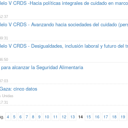
lelo V CRDS -Hacia políticas integrales de cuidado en marco
52:37
lelo V CRDS - Avanzando hacia sociedades del cuidado (pe
49:31
elo V CRDS - Desigualdades, inclusión laboral y futuro del 
46:50
 para alcanzar la Seguridad Alimentaria
37:03
aza: cinco datos
s Unidas
17:31
ág.
4
5
6
7
8
9
10
11
12
13
14
15
16
17
18
19