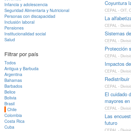
Coyuntura la
Infancia y adolescencia
Seguridad Alimentaria y Nutricional
CEPAL - OIT, O
Personas con discapacidad
La alfabetiz
Inclusión laboral
CEPAL - Divisi
Pensiones
Sistemas de 
Institucionalidad social
Salud
CEPAL - Divisió
Protección s
Filtrar por país
CEPAL - Divisi
Todos
Impactos de 
Antigua y Barbuda
CEPAL - Divisi
Argentina
Redistribuir 
Bahamas
Barbados
CEPAL - Divisi
Belice
El cuidado d
Bolivia
mayores en 
Brasil
CEPAL - Divisi
Chile
Colombia
Las encuest
Costa Rica
futuro
Cuba
CEPAL - Divisi