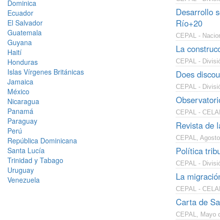
Dominica
Desarrollo 
Ecuador
Río+20
El Salvador
Guatemala
CEPAL - Nacion
Guyana
La construcc
Haití
Honduras
CEPAL - Divisió
Islas Vírgenes Británicas
Does discour
Jamaica
CEPAL - Divisió
México
Observatori
Nicaragua
Panamá
CEPAL - CELADE
Paraguay
Revista de
Perú
CEPAL, Agosto
República Dominicana
Política tr
Santa Lucía
Trinidad y Tabago
CEPAL - Divisi
Uruguay
La migración
Venezuela
CEPAL - CELADE
Carta de Sa
CEPAL, Mayo d