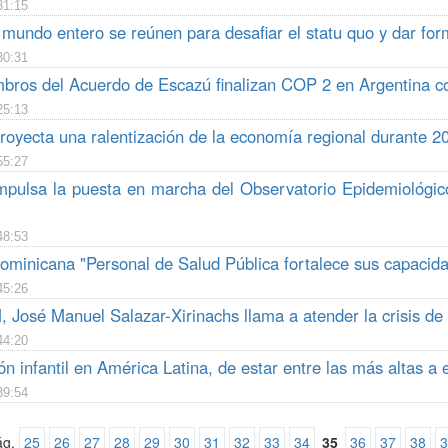
31:15
 mundo entero se reúnen para desafiar el statu quo y dar fo
30:31
bros del Acuerdo de Escazú finalizan COP 2 en Argentina co
25:13
oyecta una ralentización de la economía regional durante 2
55:27
pulsa la puesta en marcha del Observatorio Epidemiológico
48:53
ominicana "Personal de Salud Pública fortalece sus capacida
45:26
José Manuel Salazar-Xirinachs llama a atender la crisis de d
44:20
n infantil en América Latina, de estar entre las más altas a 
39:54
ág.
25
26
27
28
29
30
31
32
33
34
35
36
37
38
3