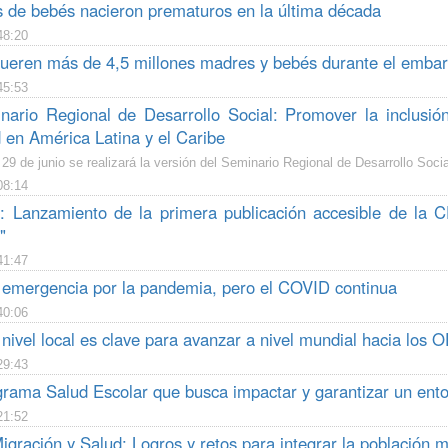
s de bebés nacieron prematuros en la última década
48:20
eren más de 4,5 millones madres y bebés durante el embara
45:53
nario Regional de Desarrollo Social: Promover la inclusió
 en América Latina y el Caribe
l 29 de junio se realizará la versión del Seminario Regional de Desarrollo Soci
08:14
 Lanzamiento de la primera publicación accesible de la 
"
41:47
 emergencia por la pandemia, pero el COVID continua
40:06
nivel local es clave para avanzar a nivel mundial hacia los 
29:43
rama Salud Escolar que busca impactar y garantizar un ento
21:52
gración y Salud: Logros y retos para integrar la población m