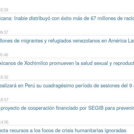
43:29
cana: Inabie distribuyó con éxito más de 67 millones de raci
39:37
llones de migrantes y refugiados venezolanos en América La
35:46
icanos de Xochimilco promueven la salud sexual y reproduc
18:32
alizará en Perú su cuadragésimo período de sesiones del 9 
18:57
 proyecto de cooperación financiado por SEGIB para prevenir
14:06
ta recursos a los focos de crisis humanitarias ignoradas