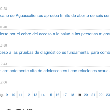
02:28
cano de Aguascalientes aprueba límite de aborto de seis s
01:40
lerta por el cobro del acceso a la salud a las personas migra
13:58
cceso a las pruebas de diagnóstico es fundamental para comb
12:43
larmantemente alto de adolescentes tiene relaciones sexuale
12:06
ág.
9
10
11
12
13
14
15
16
17
18
19
20
21
22
23