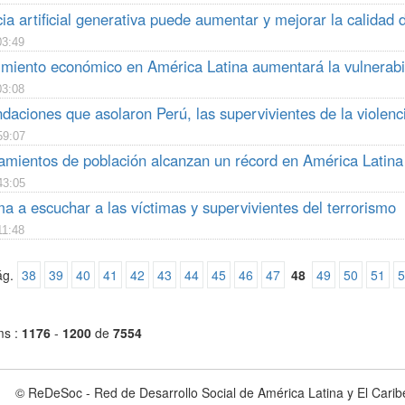
cia artificial generativa puede aumentar y mejorar la calidad
03:49
cimiento económico en América Latina aumentará la vulnerabil
03:08
ndaciones que asolaron Perú, las supervivientes de la violen
59:07
amientos de población alcanzan un récord en América Latina
43:05
a a escuchar a las víctimas y supervivientes del terrorismo
11:48
ág.
38
39
40
41
42
43
44
45
46
47
48
49
50
51
5
ms :
1176
-
1200
de
7554
© ReDeSoc - Red de Desarrollo Social de América Latina y El Carib