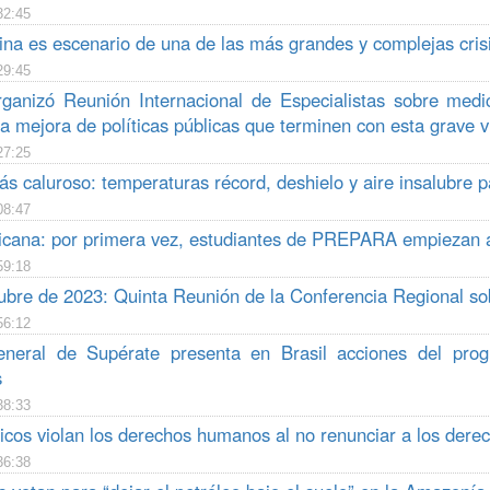
32:45
na es escenario de una de las más grandes y complejas crisi
29:45
anizó Reunión Internacional de Especialistas sobre medic
a mejora de políticas públicas que terminen con esta grave 
27:25
s caluroso: temperaturas récord, deshielo y aire insalubre p
08:47
cana: por primera vez, estudiantes de PREPARA empiezan a r
59:18
tubre de 2023: Quinta Reunión de la Conferencia Regional sob
56:12
eneral de Supérate presenta en Brasil acciones del progr
s
38:33
ricos violan los derechos humanos al no renunciar a los der
36:38