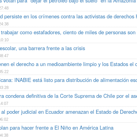
 votan para “dejar el petróleo bajo el suelo” en la Amazonía
27:48
d persiste en los crímenes contra las activistas de derecho
24:38
trabajar como estafadores, ciento de miles de personas son e
10:10
scolar, una barrera frente a las crisis
08:47
enen el derecho a un medioambiente limpio y los Estados el 
05:22
ana: INABIE está listo para distribución de alimentación esc
03:28
a condena definitiva de la Corte Suprema de Chile por el as
14:07
 al poder judicial en Ecuador amenazan el Estado de Derech
06:02
plan para hacer frente a El Niño en América Latina
04:38