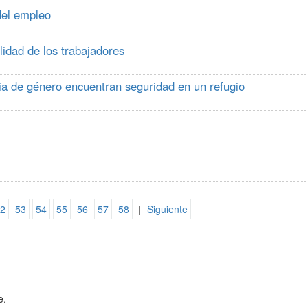
 del empleo
idad de los trabajadores
cia de género encuentran seguridad en un refugio
2
53
54
55
56
57
58
|
Siguiente
e.