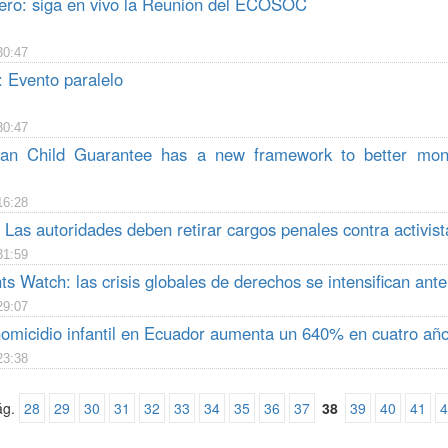
ero: siga en vivo la Reunión del ECOSOC
30:47
: Evento paralelo
30:47
an Child Guarantee has a new framework to better monito
16:28
 Las autoridades deben retirar cargos penales contra activist
31:59
 Watch: las crisis globales de derechos se intensifican ante 
29:07
homicidio infantil en Ecuador aumenta un 640% en cuatro añ
23:38
ág.
28
29
30
31
32
33
34
35
36
37
38
39
40
41
4