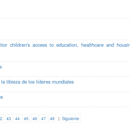
r children's access to education, healthcare and housi
a
la tibieza de los líderes mundiales
os
2
43
44
45
46
47
48
|
Siguiente