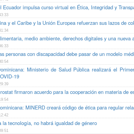
 Ecuador impulsa curso virtual en Ética, Integridad y Transp
43:33
na y el Caribe y la Unión Europea refuerzan sus lazos de co
41:34
imentaria, medio ambiente, derechos digitales y una nueva a
36:33
las personas con discapacidad debe pasar de un modelo médi
30:54
ominicana: Ministerio de Salud Pública realizará el Prim
COVID-19
29:39
ostat firmaron acuerdo para la cooperación en materia de es
19:54
ominicana: MINERD creará código de ética para regular relac
12:42
 la tecnología, no habrá igualdad de género
09:51