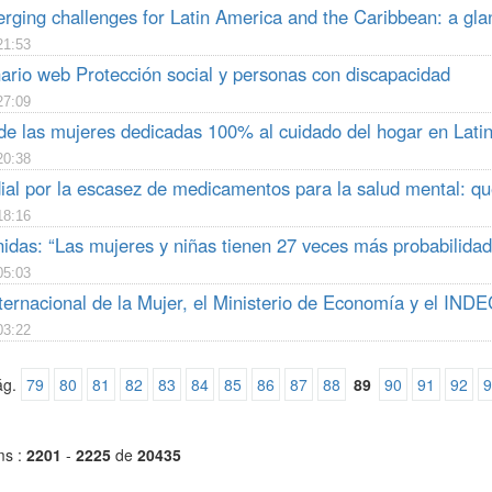
rging challenges for Latin America and the Caribbean: a g
21:53
ario web Protección social y personas con discapacidad
27:09
 de las mujeres dedicadas 100% al cuidado del hogar en Lati
20:38
ial por la escasez de medicamentos para la salud mental: qu
18:16
das: “Las mujeres y niñas tienen 27 veces más probabilidade
05:03
ternacional de la Mujer, el Ministerio de Economía y el INDE
03:22
ág.
79
80
81
82
83
84
85
86
87
88
89
90
91
92
9
ms :
2201
-
2225
de
20435