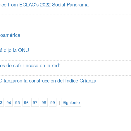
lance from ECLAC’s 2022 Social Panorama
noamérica
é dijo la ONU
s de sufrir acoso en la red”
C lanzaron la construcción del Índice Crianza
3
94
95
96
97
98
99
|
Siguiente