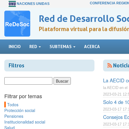
CONFERENCIA REGIO
NACIONES UNIDAS
Red de Desarrollo Soc
Plataforma virtual para la difusi
INICIO
RED
SUBTEMAS
ACERCA
Filtros
Notici
La AECID co
la AECID en el
Filtrar por temas
2023-03-21 12:
Solo 4 de 1
Todos
2023-03-17 17:
Protección social
Pensiones
Consejos Ec
Institucionalidad social
2023-03-17 17:
Salud