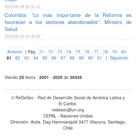
2023-05-28 20:32:12
Colombia: “Lo más importante de la Reforma es
favorecer a los sectores abandonados”: Ministro de
Salud
2023-05-28 20:30:49
Anterior
| Pág.
71
72
73
74
75
76
77
78
79
80
81
82
83
84
85
86
87
88
89
90
91
|
Siguiente
Viendo
25
items :
2001
-
2025
de
20435
© ReDeSoc - Red de Desarrollo Social de América Latina y
El Caribe.
redesoc@un.org
CEPAL - Naciones Unidas
Dirección: Avda. Dag Hammarsjold 3477 Vitacura, Santiago,
Chile