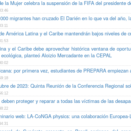
 la Mujer celebra la suspensión de la FIFA del presidente de
03:46
000 migrantes han cruzado El Darién en lo que va del año, la
03:11
e América Latina y el Caribe mantendrán bajos niveles de c
01:53
ina y el Caribe debe aprovechar histórica ventana de oportun
n ecológica, planteó Aloizio Mercadante en la CEPAL
00:02
cana: por primera vez, estudiantes de PREPARA empiezan a r
59:18
tubre de 2023: Quinta Reunión de la Conferencia Regional sob
56:12
deben proteger y reparar a todas las víctimas de las desapa
48:22
inario web: LA-CoNGA physics: una colaboración Europea-La
44:31