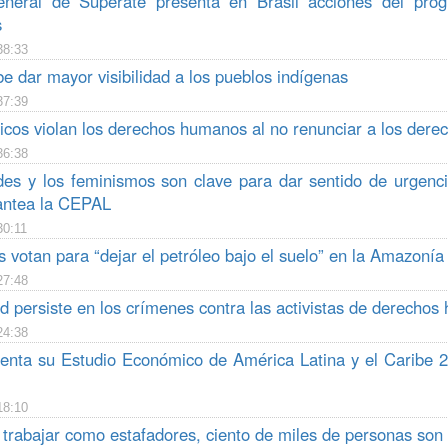
eneral de Supérate presenta en Brasil acciones del progr
s
38:33
e dar mayor visibilidad a los pueblos indígenas
37:39
ricos violan los derechos humanos al no renunciar a los der
36:38
des y los feminismos son clave para dar sentido de urgenci
lantea la CEPAL
30:11
 votan para “dejar el petróleo bajo el suelo” en la Amazonía
27:48
d persiste en los crímenes contra las activistas de derecho
24:38
nta su Estudio Económico de América Latina y el Caribe 20
18:10
trabajar como estafadores, ciento de miles de personas son e