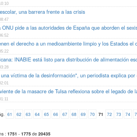
10:10
scolar, una barrera frente a las crisis
08:47
a ONU pide a las autoridades de España que aborden el sexi
06:52
enen el derecho a un medioambiente limpio y los Estados el 
05:22
ana: INABIE está listo para distribución de alimentación esc
03:28
na víctima de la desinformación", un periodista explica por
02:01
iente de la masacre de Tulsa reflexiona sobre el legado de l
01:11
ág.
61
62
63
64
65
66
67
68
69
70
71
72
73
74
7
ms :
1751
-
1775
de
20435