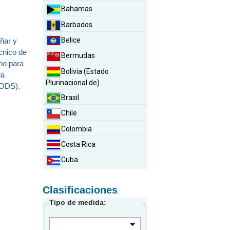
Bahamas
Barbados
Belice
eñar y
cnico de
Bermudas
io para
Bolivia (Estado
la
Plurinacional de)
(ODS).
Brasil
Chile
Colombia
Costa Rica
Cuba
Curazao
Clasificaciones
Dominica
Tipo de medida:
Ecuador
El Salvador