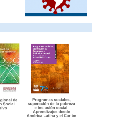
México
Nicaragua
Panamá
Paraguay
Perú
Puerto Rico
República Dominicana
Saint Kitts y Nevis
San Vicente y las
Granadinas
Santa Lucía
Sint Maarten
Suriname
Trinidad y Tabago
Uruguay